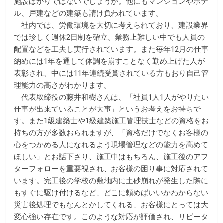
施設ばかりではないでしょうか。他にもマンションやホテ
ル、戸建などの建築も請け負われています。
社内では、労働環境を大切に考えられており、建設業界
では珍しく週休2日制を確立。業務上難しい中でも人員の
配置などを工夫し実行されています。また毎年12月の仕事
納めには1年を通して体調を崩すことなく勤め上げた人が
表彰され、中には11年連続受賞されている方もおり自己管
理能力の高さがわかります。
代表取締役の藤井和樹さんは、「社員1人1人がやりたい
仕事が出来ていることが大事」というお考えをお持ちで
す。また1級建築士や1級建築施工管理技士などの資格をお
持ちの方が多数おられますが、「資格だけでなくお客様の
心をつかめる人になれるよう現場管理などの能力を高めて
ほしい」とお話下さり、施工中はもちろん、施工後のアフ
ターフォローを重要視され、お客様の困り事に対応されて
います。完工後の学校の敷地内に土砂崩れが発生した際に
もすぐに駆け付けるなど、どこに頼めばいいかわからない
災害後処理でもなんとかしてくれる、お客様にとっては大
変心強い存在です。このような対応が評価され、リピータ