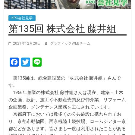
KPC会社見学
第135回 株式会社 藤井組
2021年12月20日
グラフィックWEBチーム
F
T
L
a
w
i
第135回は、総合建設業の「株式会社 藤井組」さんで
c
i
n
す。
e
t
e
1956年創業の株式会社 藤井組さんは現在、建築・土木
b
t
の企画、設計、施工や不動産売買及び仲介業、リフォーム
企画業務、メンテナンス業務を主にされています。
o
e
京都府下においては数多くの公共施設に携わられてお
o
r
り、京都市動物園、西京極陸上競技場、ロームシアター京
k
都などがあります。皆さまも一度は利用されたことがある