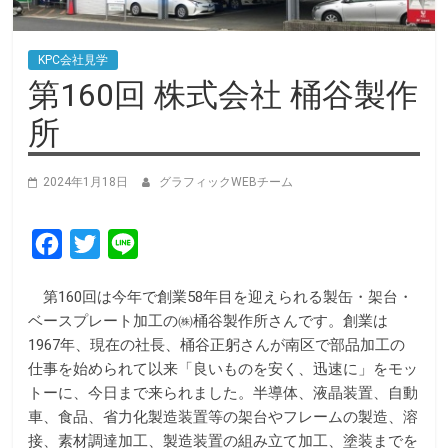
KPC会社見学
第160回 株式会社 桶谷製作
所
2024年1月18日
グラフィックWEBチーム
F
T
L
a
w
i
第160回は今年で創業58年目を迎えられる製缶・架台・
c
i
n
ベースプレート加工の㈱桶谷製作所さんです。創業は
e
t
e
1967年、現在の社長、桶谷正躬さんが南区で部品加工の
b
t
仕事を始められて以来「良いものを安く、迅速に」をモッ
トーに、今日まで来られました。半導体、液晶装置、自動
o
e
車、食品、省力化製造装置等の架台やフレームの製造、溶
o
r
接、素材調達加工、製造装置の組み立て加工、塗装までを