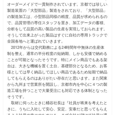
k
オーダーメイドで一貫制作されています。京都では珍しい
製造装置の「大型部品」製造をされており、「大型部品」
の製造加工は、小型部品同様の精度、品質が求められるの
で、品質管理の専任スタッフを置き、加工データの蓄積、
分析をして品質の高い製品の生産を実現しておられます。
そうして出来上がった製品はすぐに自社の専用トラックで
全国各地へと運ばれていきます。
2012年からは交代勤務による24時間年中無休の生産体
制を整え、通常の半分程度の短納期、しかも安価で納める
ことが可能となったそうです。特にメイン商品でもある架
台は、大きな機械を置く土台、基礎部分となるため、お客
様としては早く納品してほしい商品であるため短期で納品
してもらえるのはありがたい存在だと思います。また関東
から九州まで営業所を開設し、京都市内を中心に４つの製
造工場を持つことで大量受注にも対応できる体制となった
そうです。
取材に伺ったときに桶谷社長は『社員が将来を考えたと
きに、うちに入社して安心、安定、安泰だと思ってもらえ