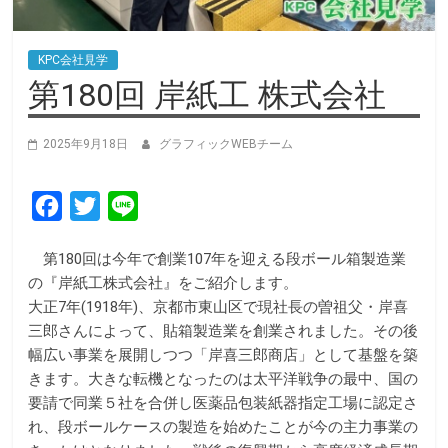
KPC会社見学
第180回 岸紙工 株式会社
2025年9月18日
グラフィックWEBチーム
F
T
L
a
w
i
第180回は今年で創業107年を迎える段ボール箱製造業
c
i
n
の『岸紙工株式会社』をご紹介します。
e
t
e
大正7年(1918年)、京都市東山区で現社長の曽祖父・岸喜
b
t
三郎さんによって、貼箱製造業を創業されました。その後
幅広い事業を展開しつつ「岸喜三郎商店」として基盤を築
o
e
きます。大きな転機となったのは太平洋戦争の最中、国の
o
r
要請で同業５社を合併し医薬品包装紙器指定工場に認定さ
k
れ、段ボールケースの製造を始めたことが今の主力事業の