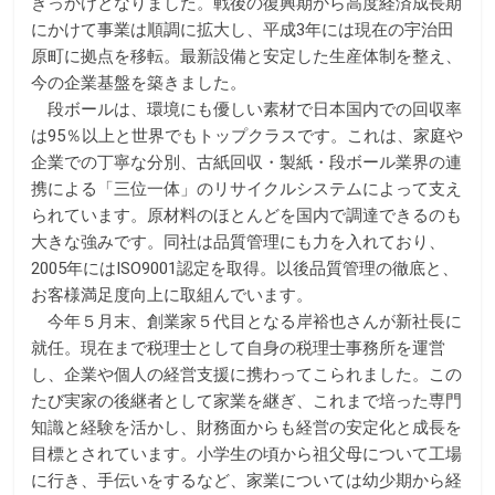
きっかけとなりました。戦後の復興期から高度経済成長期
にかけて事業は順調に拡大し、平成3年には現在の宇治田
原町に拠点を移転。最新設備と安定した生産体制を整え、
今の企業基盤を築きました。
段ボールは、環境にも優しい素材で日本国内での回収率
は95％以上と世界でもトップクラスです。これは、家庭や
企業での丁寧な分別、古紙回収・製紙・段ボール業界の連
携による「三位一体」のリサイクルシステムによって支え
られています。原材料のほとんどを国内で調達できるのも
大きな強みです。同社は品質管理にも力を入れており、
2005年にはISO9001認定を取得。以後品質管理の徹底と、
お客様満足度向上に取組んでいます。
今年５月末、創業家５代目となる岸裕也さんが新社長に
就任。現在まで税理士として自身の税理士事務所を運営
し、企業や個人の経営支援に携わってこられました。この
たび実家の後継者として家業を継ぎ、これまで培った専門
知識と経験を活かし、財務面からも経営の安定化と成長を
目標とされています。小学生の頃から祖父母について工場
に行き、手伝いをするなど、家業については幼少期から経