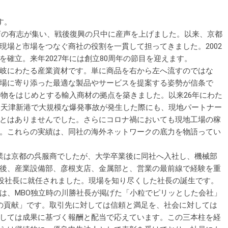
す。
支店の有志が集い、戦後復興の只中に産声を上げました。以来、京都
現場と市場をつなぐ商社の役割を一貫して担ってきました。2002
確立。来年2027年には創立80周年の節目を迎えます。
岐にわたる産業資材です。単に商品を右から左へ流すのではな
場に寄り添った最適な製品やサービスを提案する姿勢が信条で
鋳物をはじめとする輸入商材の拠点を築きました。以来26年にわた
年に天津新港で大規模な爆発事故が発生した際にも、現地パートナー
とはありませんでした。さらにコロナ禍においても現地工場の稼
。これらの実績は、同社の海外ネットワークの底力を物語ってい
業は京都の呉服商でしたが、大学卒業後に同社へ入社し、機械部
後、産業設備部、彦根支店、金属部と、営業の最前線で経験を重
締役社長に就任されました。現場を知り尽くした社長の誕生です。
、MBO独立時の川勝社長が掲げた「小粒でピリッとした会社」
の貢献」です。取引先に対しては信頼と満足を、社会に対しては
しては成果に基づく報酬と配当で応えています。この三本柱を経