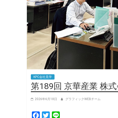
KPC会社見学
第189回 京華産業 株
2026年6月18日
グラフィックWEBチーム
F
T
L