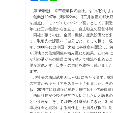
a
w
i
第189回は「京華産業株式会社」をご紹介しま
c
i
n
創業は1947年（昭和22年）旧三井物産京都
e
t
e
を拠点に「モノづくりのパイプ役」として、製造
b
t
年には三井物産から独立し、自主独立の経営体制を
同社が扱うのは、金属、機械、産業設備など多
o
e
く、取引先の課題を「自分ごと」として捉え、現
o
r
す。2000年には中国・大連に事務所を開設し、
k
り現地との信頼関係を積み重ねた結果、2015
が別の港からの輸送に切り替えて物流を止めるこ
働が途絶えず、日本への供給を維持し続けました
ます。
現社長の西田武史氏は7代目にあたります。家
の営業からキャリアをスタートさせました。その
ね、2019年に取締役に就任。昨年6月、代表取
西田社長が今後の経営で大切にしたいと語るのは
という言葉、そして以来受け継がれてきた「3つ
環境保全と納税による責任を、社員及び株主に対