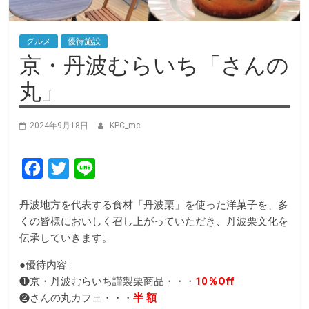
グルメ
優待施設
京・丹波むらいち「さんの
丸」
2024年9月18日
KPC_mc
F
T
L
a
w
i
丹波地方を代表する食材「丹波栗」を使った洋菓子を、多
c
i
n
くの皆様においしく召し上がっていただき、丹波栗文化を
e
t
e
伝承していきます。
b
t
●優待内容 :
o
e
❶京・丹波むらいち謹製栗商品・・・
10％Off
o
r
❷さんの丸カフェ・・・
半 額