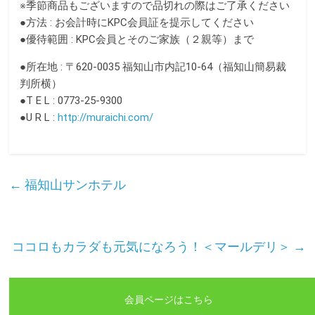
k
※季節商品もございますので品切れの際はご了承ください
●方法 : お会計時にKPC会員証を提示してください
●優待範囲 : KPC会員とそのご家族（２親等）まで
●所在地 : 〒620-0035 福知山市内記10-64（福知山簡易裁
判所横）
●T E L : 0773-25-9300
●U R L :
http://muraichi.com/
←
福知山サンホテル
ココロもカラダも元気になろう！＜マールデリ＞
→
会員ページはこちら