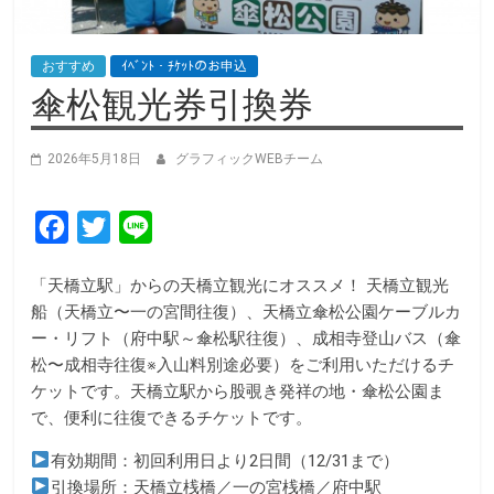
おすすめ
ｲﾍﾞﾝﾄ・ﾁｹｯﾄのお申込
傘松観光券引換券
2026年5月18日
グラフィックWEBチーム
F
T
L
a
w
i
「天橋立駅」からの天橋立観光にオススメ！ 天橋立観光
c
i
n
船（天橋立〜一の宮間往復）、天橋立傘松公園ケーブルカ
e
t
e
ー・リフト（府中駅～傘松駅往復）、成相寺登山バス（傘
b
t
松〜成相寺往復※入山料別途必要）をご利用いただけるチ
ケットです。天橋立駅から股覗き発祥の地・傘松公園ま
o
e
で、便利に往復できるチケットです。
o
r
k
有効期間：初回利用日より2日間（12/31まで）
引換場所：天橋立桟橋／一の宮桟橋／府中駅