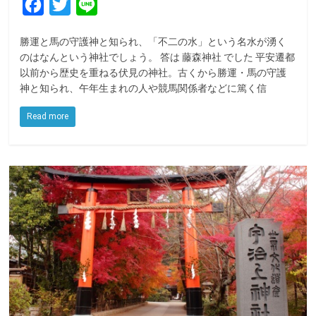
F
T
L
a
w
i
勝運と馬の守護神と知られ、「不二の水」という名水が湧く
c
i
n
のはなんという神社でしょう。 答は 藤森神社 でした 平安遷都
e
t
e
以前から歴史を重ねる伏見の神社。古くから勝運・馬の守護
神と知られ、午年生まれの人や競馬関係者などに篤く信
b
t
o
e
Read more
o
r
k