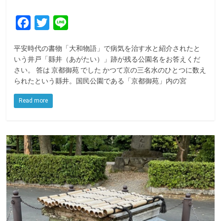
F
T
L
a
w
i
平安時代の書物「大和物語」で病気を治す水と紹介されたと
c
i
n
いう井戸「縣井（あがたい）」跡が残る公園名をお答えくだ
e
t
e
さい。 答は 京都御苑 でした かつて京の三名水のひとつに数え
られたという縣井。国民公園である「京都御苑」内の宮
b
t
o
e
Read more
o
r
k