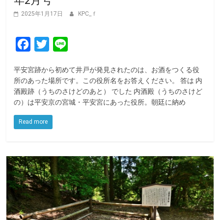
年2月号
2025年1月17日
KPC_ｆ
F
T
L
a
w
i
平安宮跡から初めて井戸が発見されたのは、お酒をつくる役
c
i
n
所のあった場所です。この役所名をお答えください。 答は 内
e
t
e
酒殿跡（うちのさけどのあと） でした 内酒殿（うちのさけど
の）は平安京の宮城・平安宮にあった役所。朝廷に納め
b
t
o
e
Read more
o
r
k