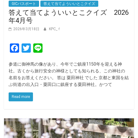
GICパスポート
答えて当てよういいとこクイズ
答えて当てよういいとこクイズ 2026
年4月号
2026年3月18日
KPC_ｆ
F
T
L
a
w
i
参道に御神馬の像があり、今年でご鎮座1150年を迎える神
c
i
n
社。古くから旅行安全の神様としても知られる、この神社の
e
t
e
名前をお答えください。 答は 粟田神社 でした 京都と東国を結
ぶ街道の出入口・粟田口に鎮座する粟田神社。かつて
b
t
o
e
Read more
o
r
k