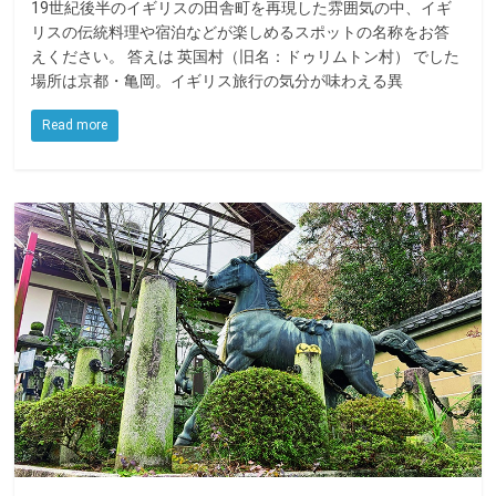
19世紀後半のイギリスの田舎町を再現した雰囲気の中、イギ
c
i
n
リスの伝統料理や宿泊などが楽しめるスポットの名称をお答
e
t
e
えください。 答えは 英国村（旧名：ドゥリムトン村） でした
場所は京都・亀岡。イギリス旅行の気分が味わえる異
b
t
o
e
Read more
o
r
k