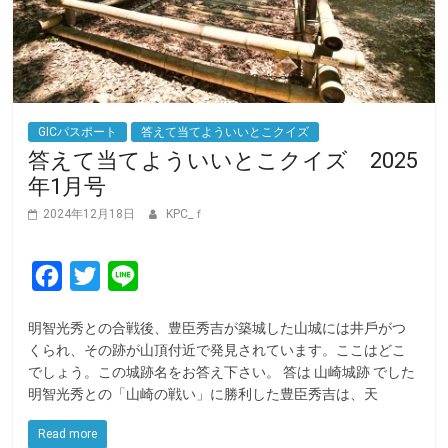
GICパスポート
答えて当てよういいとこクイズ
答えて当てよういいとこクイズ 2025
年1月号
2024年12月18日
KPC_ｆ
F
T
L
a
w
i
明智光秀との合戦後、豊臣秀吉が築城した山城には井⼾がつ
c
i
n
くられ、その跡が山頂付近で発⾒されています。ここはどこ
e
t
e
でしょう。この城跡名をお答え下さい。 答は 山崎城跡 でした
明智光秀との「山崎の戦い」に勝利した豊臣秀吉は、天
b
t
o
e
Read more