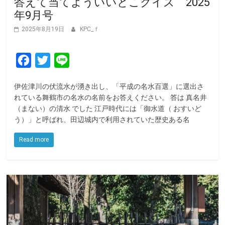
答えて当てよういいとこクイズ 2025
年9月号
2025年8月19日
KPC_ｆ
F
T
L
a
w
i
伊佐津川の伏流水が湧き出し、「平成の名水百選」に選出さ
c
i
n
れている舞鶴市の名水の名前をお答えください。 答は 真名井
e
t
e
（まない）の清水 でした 江戸時代には「御水道（ おすいど
う）」と呼ばれ、田辺城内で利用されていた歴史ある名
b
t
o
e
Read more
o
r
k