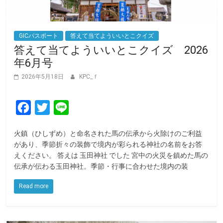
GICパスポート
答えて当てよういいとこクイズ
答えて当てよういいとこクイズ 2026
年6月号
2026年5月18日
KPC_ｆ
F
T
L
a
w
i
火鎮（ひしずめ）と命名された馬の伝承から火除けのご利益
c
i
n
があり、季節折々の装飾で境内が彩られる神社の名前をお答
e
t
e
えください。 答えは 玉田神社 でした 宮中の火災を鎮めた馬の
伝承が伝わる玉田神社。季節・行事に合わせた境内の装
b
t
o
e
Read more
o
r
k