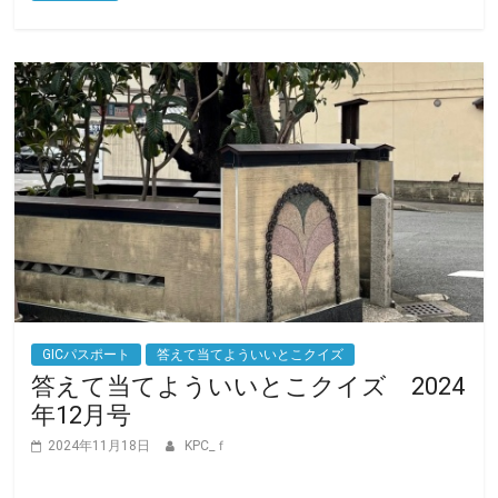
o
r
k
GICパスポート
答えて当てよういいとこクイズ
答えて当てよういいとこクイズ 2024
年12月号
2024年11月18日
KPC_ｆ