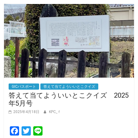
GICパスポート
答えて当てよういいとこクイズ
答えて当てよういいとこクイズ 2025
年5月号
2025年4月18日
KPC_ｆ
F
T
L