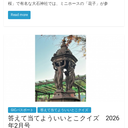
桜」で有名な大石神社では、ミニホースの「花子」が参
b
t
o
e
Read more
o
r
k
GICパスポート
答えて当てよういいとこクイズ
答えて当てよういいとこクイズ 2026
年2月号