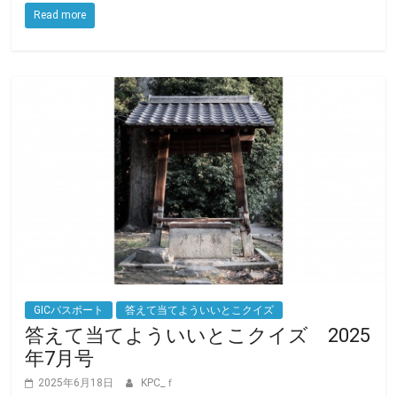
o
e
Read more
o
r
k
GICパスポート
答えて当てよういいとこクイズ
答えて当てよういいとこクイズ 2025
年7月号
2025年6月18日
KPC_ｆ