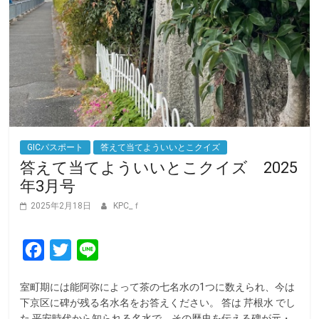
GICパスポート
答えて当てよういいとこクイズ
答えて当てよういいとこクイズ 2025
年3月号
2025年2月18日
KPC_ｆ
F
T
L
a
w
i
室町期には能阿弥によって茶の七名水の1つに数えられ、今は
c
i
n
下京区に碑が残る名水名をお答えください。 答は 芹根水 でし
e
t
e
た 平安時代から知られる名水で、その歴史を伝える碑が元・