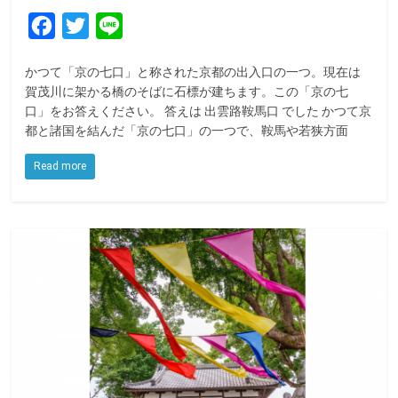
F
T
L
a
w
i
かつて「京の七口」と称された京都の出入口の一つ。現在は
c
i
n
賀茂川に架かる橋のそばに石標が建ちます。この「京の七
e
t
e
口」をお答えください。 答えは 出雲路鞍馬口 でした かつて京
都と諸国を結んだ「京の七口」の一つで、鞍馬や若狭方面
b
t
o
e
Read more
o
r
k