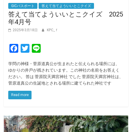
GICパスポート
答えて当てよういいとこクイズ
答えて当てよういいとこクイズ 2025
年4月号
2025年3月18日
KPC_ｆ
F
T
L
a
w
i
学問の神様・菅原道真公が⽣まれたと伝えられる場所には、
c
i
n
ゆかりの井⼾が残されています。この神社の名前をお答えく
e
t
e
ださい。 答は 菅原院天満宮神社 でした 菅原院天満宮神社は、
菅原道真公の⽣誕地とされる場所に建てられた神社です
b
t
o
e
Read more
o
r
k