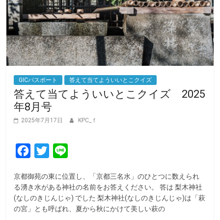
GICパスポート
答えて当てよういいとこクイズ
答えて当てよういいとこクイズ 2025
年8月号
2025年7月17日
KPC_ｆ
F
T
L
a
w
i
京都御苑の東に位置し、「京都三名水」のひとつに数えられ
c
i
n
る湧き水がある神社の名前をお答えください。 答は 梨木神社
e
t
e
(なしのきじんじゃ) でした 梨木神社(なしのきじんじゃ)は「萩
の宮」とも呼ばれ、夏から秋にかけて美しい萩の
b
t