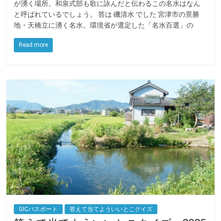
が湧く場所。和泉式部も歌に詠んだと伝わるこの名水はなん
e
t
e
と呼ばれているでしょう。 答は 磯清水 でした 宮津市の景勝
地・天橋立に湧く名水。環境省が選定した「名水百選」の
b
t
o
e
Read more
o
r
k
GICパスポート
答えて当てよういいとこクイズ