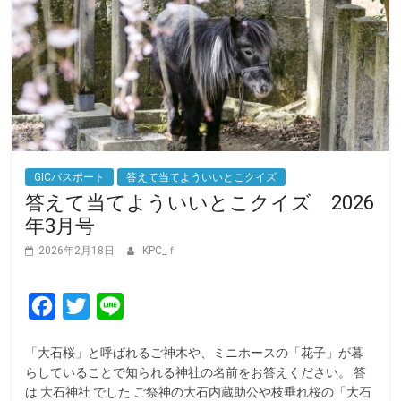
GICパスポート
答えて当てよういいとこクイズ
答えて当てよういいとこクイズ 2026
年3月号
2026年2月18日
KPC_ｆ
F
T
L
a
w
i
「大石桜」と呼ばれるご神木や、ミニホースの「花子」が暮
c
i
n
らしていることで知られる神社の名前をお答えください。 答
e
t
e
は 大石神社 でした ご祭神の大石内蔵助公や枝垂れ桜の「大石