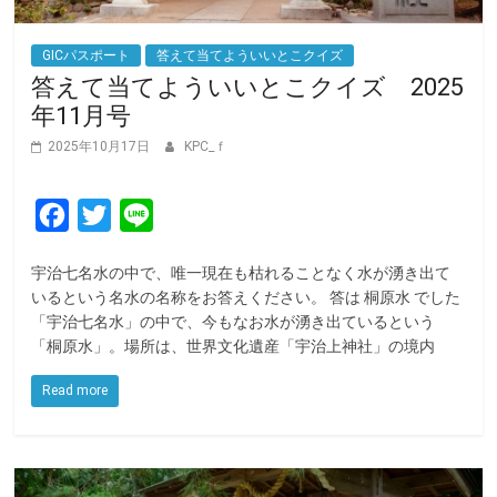
GICパスポート
答えて当てよういいとこクイズ
答えて当てよういいとこクイズ 2025
年11月号
2025年10月17日
KPC_ｆ
F
T
L
a
w
i
宇治七名水の中で、唯一現在も枯れることなく水が湧き出て
c
i
n
いるという名水の名称をお答えください。 答は 桐原水 でした
e
t
e
「宇治七名水」の中で、今もなお水が湧き出ているという
「桐原水」。場所は、世界文化遺産「宇治上神社」の境内
b
t
o
e
Read more
o
r
k