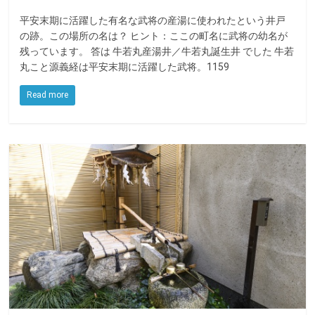
a
w
i
平安末期に活躍した有名な武将の産湯に使われたという井戸
c
i
n
の跡。この場所の名は？ ヒント：ここの町名に武将の幼名が
e
t
e
残っています。 答は ⽜若丸産湯井／⽜若丸誕⽣井 でした ⽜若
丸こと源義経は平安末期に活躍した武将。1159
b
t
o
e
Read more
o
r
k