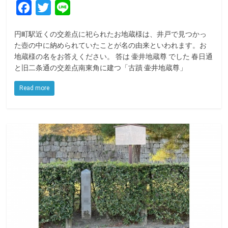
F
T
L
a
w
i
円町駅近くの交差点に祀られたお地蔵様は、井戸で見つかっ
c
i
n
た壺の中に納められていたことが名の由来といわれます。お
e
t
e
地蔵様の名をお答えください。 答は 壷井地蔵尊 でした 春日通
と旧二条通の交差点南東角に建つ「古蹟 壷井地蔵尊」
b
t
o
e
Read more
o
r
k