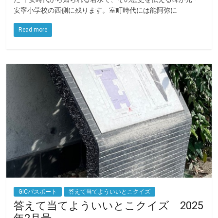
安寧小学校の⻄側に残ります。室町時代には能阿弥に
b
t
o
e
Read more
o
r
k
GICパスポート
答えて当てよういいとこクイズ
答えて当てよういいとこクイズ 2025