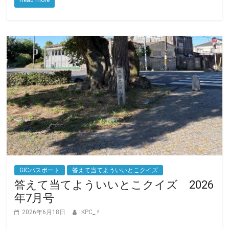
o
r
k
GICパスポート
答えて当てよういいとこクイズ
答えて当てよういいとこクイズ 2026
年7月号
2026年6月18日
KPC_ｆ