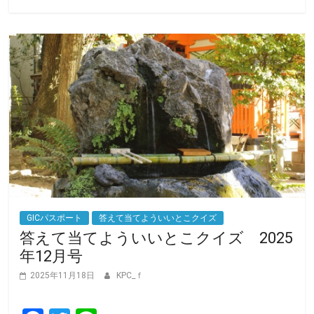
k
GICパスポート
答えて当てよういいとこクイズ
答えて当てよういいとこクイズ 2025
年12月号
2025年11月18日
KPC_ｆ