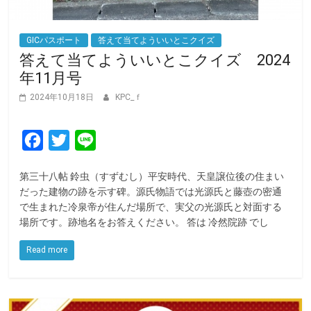
GICパスポート
答えて当てよういいとこクイズ
答えて当てよういいとこクイズ 2024
年11月号
2024年10月18日
KPC_ｆ
F
T
L
a
w
i
第三十八帖 鈴虫（すずむし）平安時代、天皇譲位後の住まい
c
i
n
だった建物の跡を示す碑。源氏物語では光源氏と藤壺の密通
e
t
e
で生まれた冷泉帝が住んだ場所で、実父の光源氏と対面する
場所です。跡地名をお答えください。 答は 冷然院跡 でし
b
t
o
e
Read more
o
r
k