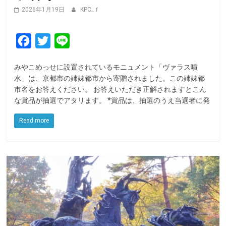
2026年1月19日
KPC_ｆ
F
T
L
a
w
i
みやこめっせに設置されているモニュメント「ヴァラス噴
c
i
n
水」は、京都市の姉妹都市から寄贈されました。この姉妹都
e
t
e
市名をお答えください。 お答えいただき正解されますとこん
な賞品が抽選でアタリます。 *賞品は、抽選のうえ当選者に発
b
t
o
e
Read more
o
r
k