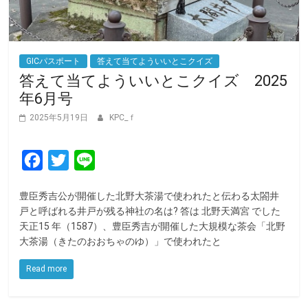
GICパスポート
答えて当てよういいとこクイズ
答えて当てよういいとこクイズ 2025
年6月号
2025年5月19日
KPC_ｆ
F
T
L
a
w
i
豊臣秀吉公が開催した北野大茶湯で使われたと伝わる太閤井
c
i
n
戸と呼ばれる井戸が残る神社の名は? 答は 北野天満宮 でした
e
t
e
天正15 年（1587）、豊⾂秀吉が開催した⼤規模な茶会「北野
⼤茶湯（きたのおおちゃのゆ）」で使われたと
b
t
o
e
Read more
o
r
k