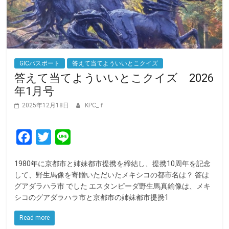
GICパスポート
答えて当てよういいとこクイズ
答えて当てよういいとこクイズ 2026
年1月号
2025年12月18日
KPC_ｆ
F
T
L
a
w
i
1980年に京都市と姉妹都市提携を締結し、提携10周年を記念
c
i
n
して、野生馬像を寄贈いただいたメキシコの都市名は？ 答は
e
t
e
グアダラハラ市 でした エスタンピーダ野生馬真鍮像は、メキ
シコのグアダラハラ市と京都市の姉妹都市提携1
b
t
o
e
Read more
o
r