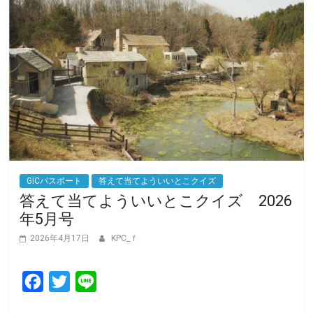
GICパスポート
答えて当てよういいとこクイズ
答えて当てよういいとこクイズ 2026
年5月号
2026年4月17日
KPC_ｆ
F
T
L
a
w
i