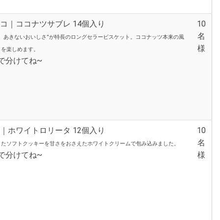
コ｜ココナツサブレ 14個入り
10
名
ッ、あきないおいしさ”が特長のロングセラービスケット。ココナッツ本来の風
様
さを楽しめます。
で分けてね~
｜ホワイトロリータ 12個入り
10
名
したソフトクッキーを甘さをおさえたホワイトクリームで包み込みました。
なで分けてね~
様