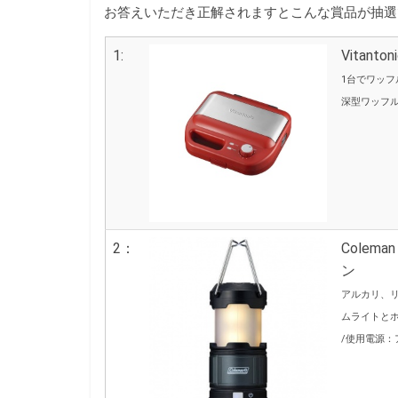
お答えいただき正解されますとこんな賞品が抽選
1:
Vitan
1台でワッ
深型ワッフ
2：
Cole
ン
アルカリ、
ムライトと
/使用電源：