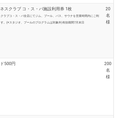
ネスクラブ コ・ス・パ施設利用券 1枚
20
名
スクラブコ・ス・パ全店にてジム、プール、バス、サウナを営業時間内にご利
様
す。(※スタジオ、プールのプログラムは対象外)有効期間7月末日
ド500円
200
名
様