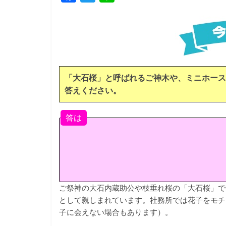
a
w
i
c
i
n
e
t
e
b
t
o
e
「大石桜」と呼ばれるご神木や、ミニホース
o
r
答えください。
k
答は
ご祭神の大石内蔵助公や枝垂れ桜の「大石桜」で
として親しまれています。社務所では花子をモチ
子に会えない場合もあります）。