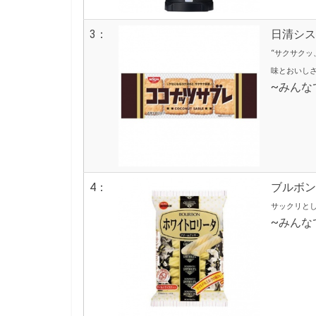
3：
日清シス
“サクサク
味とおいし
~みんな
4：
ブルボン
サックリと
~みん