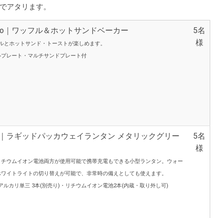
でアタリます。
tonio｜ワッフル＆ホットサンドベーカー
5名
様
フルとホットサンド・トーストが楽しめます。
ルプレート・マルチサンドプレート付
man｜ラギッドパッカウェイランタン メタリックグリー
5名
様
リチウムイオン電池両方が使用可能で携帯充電もできる小型ランタン。ウォー
ホワイトライトの切り替えが可能で、非常時の備えとしても使えます。
アルカリ単三 3本(別売り)・リチウムイオン電池2本(内蔵・取り外し可)