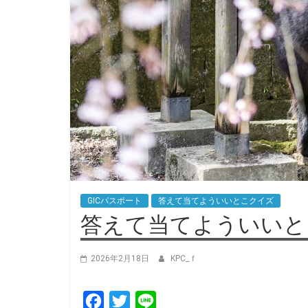
GICパスポート
答えて当てよういいとこクイズ
答えて当てよういいとこ
2026年2月18日
KPC_ｆ
F
T
L