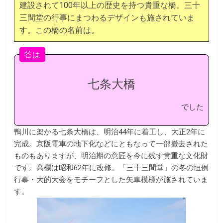
k
建設されて100年以上の歴史を持つ貴重な橋。三十
三間堂の行事にまつわるデザインも施されていま
す。この橋の名前は。
答は
七条大橋
でした
鴨川に架かる七条大橋は、明治44年に着工し、大正2年に
完成。京阪電車の地下化などにともなって一部撤去された
ものもありますが、明治期の意匠を今に残す貴重な文化財
です。高欄は昭和62年に改修。「三十三間堂」の冬の恒例
行事・大的大会をモチーフとした矢車模様が施されていま
す。