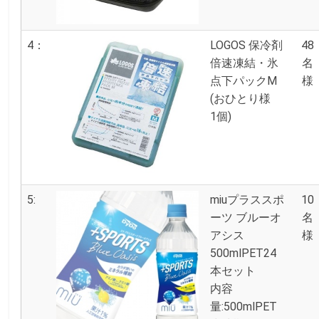
4：
LOGOS 保冷剤
48
倍速凍結・氷
名
点下パックM
様
(おひとり様
1個)
5:
miuプラススポ
10
ーツ ブルーオ
名
アシス
様
500mlPET24
本セット
内容
量:500mlPET