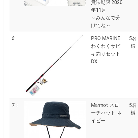
賞味期限:2020
年11月
～みんなで分
けてね～
6:
PRO MARINE
5名
わくわくサビ
様
キ釣りセット
DX
7：
Marmot スロ
5名
ーチハット ネ
様
イビー