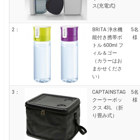
ス(充電式)
2：
BRITA 浄水機
5名
能付き携帯ボ
様
トル 600ml フ
ィル＆ゴー
（カラーはお
まかせくださ
い）
3：
CAPTAINSTAG
5名
クーラーボッ
様
クス 43L （折
り畳み式）