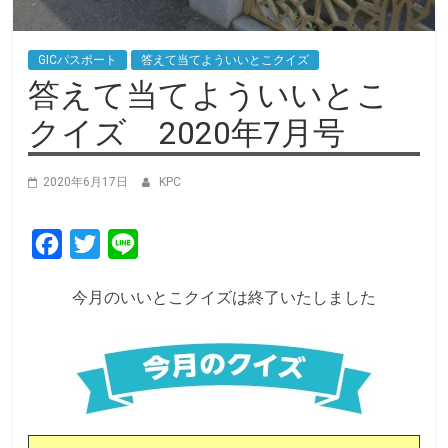
GICパスポート
答えて当てよういいとこクイズ
答えて当てよういいとこ
クイズ 2020年7月号
2020年6月17日
KPC
F
T
L
a
w
i
今月のいいとこクイズは終了いたしました
c
i
n
e
t
e
b
t
o
e
o
r