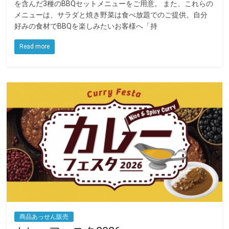
を含んだ3種のBBQセットメニューをご用意。 また、これらの
e
t
e
メニューは、サラダと焼き野菜は食べ放題でのご提供。自分
好みの食材でBBQを楽しみたいお客様へ「持
b
t
o
e
Read more
o
r
k
商品あっせん販売