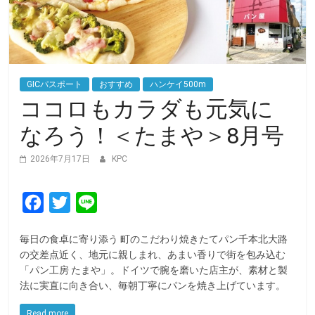
GICパスポート
おすすめ
ハンケイ500m
ココロもカラダも元気に
なろう！＜たまや＞8月号
2026年7月17日
KPC
F
T
L
a
w
i
毎日の食卓に寄り添う 町のこだわり焼きたてパン千本北大路
c
i
n
の交差点近く、地元に親しまれ、あまい香りで街を包み込む
e
t
e
「パン工房 たまや」。ドイツで腕を磨いた店主が、素材と製
法に実直に向き合い、毎朝丁寧にパンを焼き上げています。
b
t
o
e
Read more