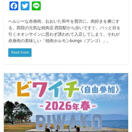
F
T
L
a
w
i
ヘルシーな赤身肉、おおいた和牛を贅沢に。肉好きを虜にす
c
i
n
る、西院の元気な焼肉店 西院駅から歩いてすぐ、パッと目を
e
t
e
引くネオンサインに思わず誘われて入店してしまう、それが
赤身肉の美味しい「焼肉ホルモンbungo（ブンゴ）」。
b
t
o
e
Read more
o
r
k