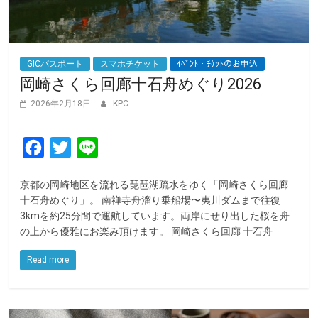
GICパスポート
スマホチケット
ｲﾍﾞﾝﾄ・ﾁｹｯﾄのお申込
岡崎さくら回廊十石舟めぐり2026
2026年2月18日
KPC
F
T
L
a
w
i
京都の岡崎地区を流れる琵琶湖疏水をゆく「岡崎さくら回廊
c
i
n
十石舟めぐり」。 南禅寺舟溜り乗船場〜夷川ダムまで往復
e
t
e
3kmを約25分間で運航しています。両岸にせり出した桜を舟
の上から優雅にお楽み頂けます。 岡崎さくら回廊 十石舟
b
t
o
e
Read more
o
r
k