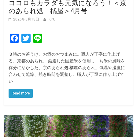
ココロもカラダも元気になろう！＜京
のあられ処 橘屋＞4月号
2026年3月18日
KPC
F
T
L
a
w
i
３時のお茶うけ、お酒のおつまみに。職人が丁寧に仕上げ
c
i
n
る、京都のあられ。 厳選した国産米を使用し、お米の風味を
e
t
e
存分に活かした、京のあられ処 橘屋のあられ。気温や湿度に
合わせて乾燥、焼き時間を調整し、職人が丁寧に作り上げて
b
t
い
o
e
o
r
Read more
k