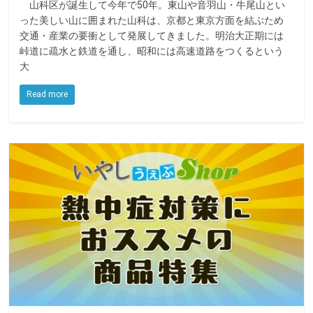
山科区が誕生して今年で50年。東山や音羽山・牛尾山とい
った美しい山に囲まれた山科は、京都と東京方面を結ぶため
交通・産業の要衝として発展してきました。明治大正期には
峠道に疏水と鉄道を通し、昭和には高速道路をつくるという
大
Read more