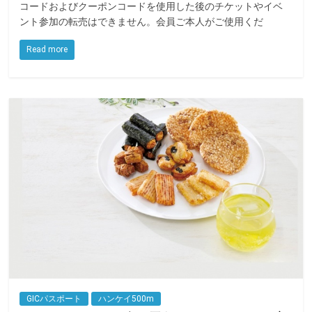
e
t
e
コードおよびクーポンコードを使用した後のチケットやイベ
ント参加の転売はできません。会員ご本人がご使用くだ
b
t
o
e
Read more
o
r
k
GICパスポート
ハンケイ500m