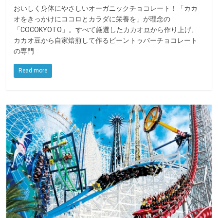
おいしく身体にやさしいオーガニックチョコレート！「カカ
c
i
n
オをきっかけにココロとカラダに栄養を」が理念の
e
t
e
「COCOKYOTO」。すべて厳選したカカオ豆から作り上げ、
カカオ豆から自家焙煎して作るビーントゥバーチョコレート
b
t
の専門
o
e
o
r
Read more
k