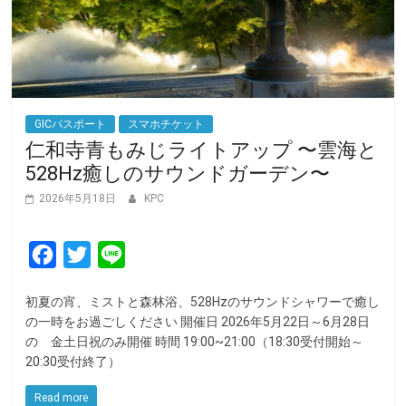
GICパスポート
スマホチケット
仁和寺青もみじライトアップ 〜雲海と
528Hz癒しのサウンドガーデン〜
2026年5月18日
KPC
F
T
L
a
w
i
初夏の宵、ミストと森林浴、528Hzのサウンドシャワーで癒し
c
i
n
の一時をお過ごしください 開催日 2026年5月22日～6月28日
e
t
e
の 金土日祝のみ開催 時間 19:00~21:00（18:30受付開始～
20:30受付終了）
b
t
o
e
Read more