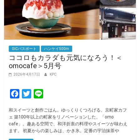
GICパスポート
ハンケイ500m
ココロもカラダも元気になろう！＜
omocafe＞5月号
2026年4月17日
KPC
F
T
L
a
w
i
和スイーツと創作ごはん。ゆっくりくつろげる、京町家カフ
c
i
n
ェ 築100年以上の町家をリノベーションした、「omo
e
t
e
cafe」。趣ある空間で、和洋折衷の料理やスイーツが味わえ
ます。 初夏からの楽しみは、かき氷。定番の宇治抹茶や
b
t