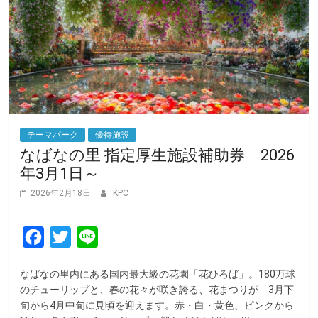
テーマパーク
優待施設
なばなの里 指定厚生施設補助券 2026
年3月1日～
2026年2月18日
KPC
F
T
L
a
w
i
なばなの里内にある国内最大級の花園「花ひろば」。180万球
c
i
n
のチューリップと、春の花々が咲き誇る、花まつりが 3月下
e
t
e
旬から4月中旬に見頃を迎えます。赤・白・黄色、ピンクから