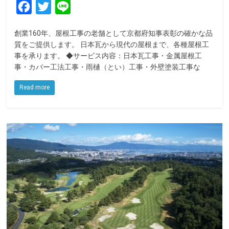
F
T
L
a
w
i
創業160年、屋根工事の老舗として京都府知事表彰の確かな品
c
i
n
質をご提供します。 日本瓦から現代の屋根まで、各種屋根工
e
t
e
事を承ります。 ◆サービス内容：日本瓦工事・金属屋根工
事・カバー工法工事・雨樋（とい）工事・外壁塗装工事な
b
t
o
e
Read more
o
r
k