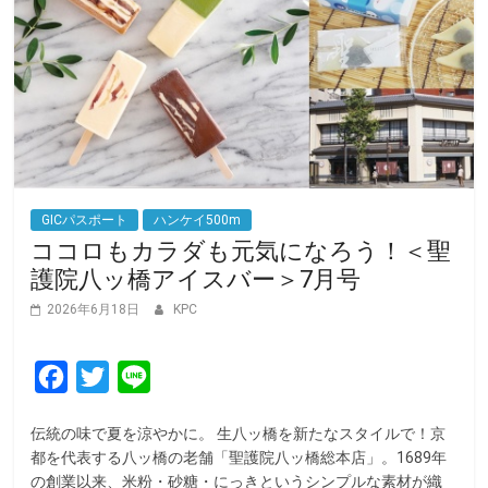
GICパスポート
ハンケイ500m
ココロもカラダも元気になろう！＜聖
護院八ッ橋アイスバー＞7月号
2026年6月18日
KPC
F
T
L
a
w
i
伝統の味で夏を涼やかに。 生八ッ橋を新たなスタイルで！京
c
i
n
都を代表する八ッ橋の老舗「聖護院八ッ橋総本店」。1689年
e
t
e
の創業以来、米粉・砂糖・にっきというシンプルな素材が織