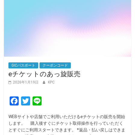
GICパスポート
クーポンコード
eチケットのあっ旋販売
2026年1月19日
KPC
F
T
L
a
w
i
WEBサイトや店舗でご利用いただけるeチケットの販売を開始
c
i
n
します。 購入後すぐにチケット取得操作を行っていただく
e
t
e
とすぐにご利用スタートできます。 *返品・払い戻しはできま