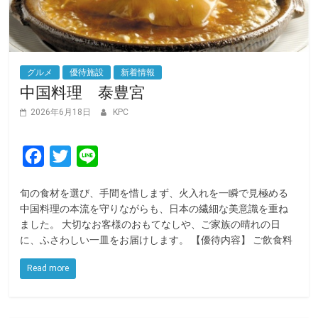
グルメ
優待施設
新着情報
中国料理 泰豊宮
2026年6月18日
KPC
F
T
L
a
w
i
旬の食材を選び、手間を惜しまず、火入れを一瞬で見極める
c
i
n
中国料理の本流を守りながらも、日本の繊細な美意識を重ね
e
t
e
ました。 大切なお客様のおもてなしや、ご家族の晴れの日
に、ふさわしい一皿をお届けします。 【優待内容】 ご飲食料
b
t
o
e
Read more
o
r
k