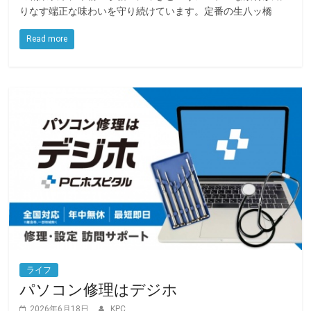
りなす端正な味わいを守り続けています。定番の生八ッ橋
b
t
o
e
Read more
o
r
k
ライフ
パソコン修理はデジホ
2026年6月18日
KPC