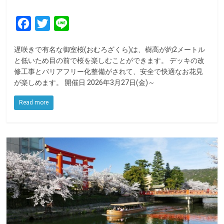
F
T
L
a
w
i
遅咲きで有名な御室桜(おむろざくら)は、樹高が約2メートル
c
i
n
と低いため目の前で桜を楽しむことができます。 デッキの改
e
t
e
修工事とバリアフリー化整備がされて、安全で快適なお花見
が楽しめます。 開催日 2026年3月27日(金)～
b
t
o
e
Read more
o
r
k