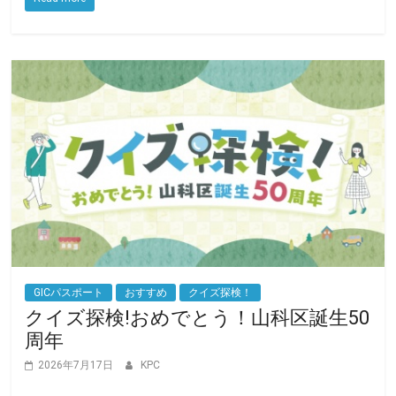
o
r
k
GICパスポート
おすすめ
クイズ探検！
クイズ探検!おめでとう！山科区誕生50
周年
2026年7月17日
KPC