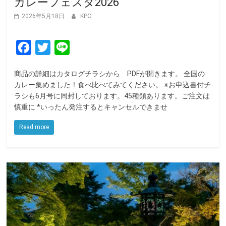
カレーフェスタ2026
2026年5月18日
KPC
F
T
L
a
w
i
商品の詳細はカタログチラシから PDFが開きます。 全国の
c
i
n
カレー集めました！食べ比べてみてください。 ※お申込書付チ
e
t
e
ラシも6月号に同封しております。45種類あります。ご注文は
慎重に *いったん発注するとキャンセルできませ
b
t
o
e
Read more
o
r
k