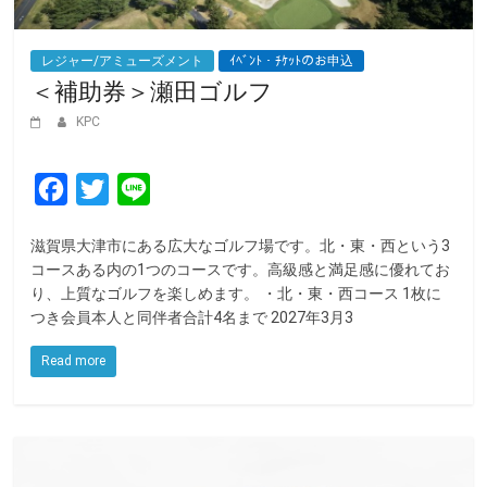
レジャー/アミューズメント
ｲﾍﾞﾝﾄ・ﾁｹｯﾄのお申込
＜補助券＞瀬田ゴルフ
KPC
F
T
L
a
w
i
滋賀県大津市にある広大なゴルフ場です。北・東・西という3
c
i
n
コースある内の1つのコースです。高級感と満足感に優れてお
e
t
e
り、上質なゴルフを楽しめます。 ・北・東・西コース 1枚に
つき会員本人と同伴者合計4名まで 2027年3月3
b
t
o
e
Read more
o
r
k