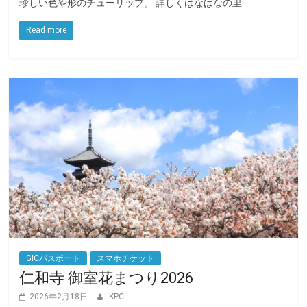
珍しい色や形のチューリップ。 詳しくはなばなの里
b
t
o
e
Read more
o
r
k
GICパスポート
スマホチケット
仁和寺 御室花まつり2026
2026年2月18日
KPC