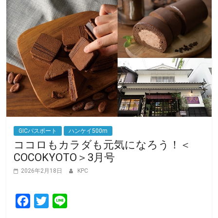
GICパスポート
ハンケイ500m
ココロもカラダも元気になろう！＜
COCOKYOTO＞3月号
2026年2月18日
KPC
F
T
L
a
w
i