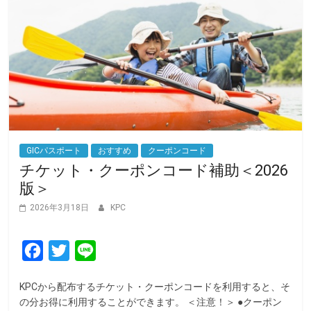
GICパスポート
おすすめ
クーポンコード
チケット・クーポンコード補助＜2026
版＞
2026年3月18日
KPC
F
T
L
a
w
i
KPCから配布するチケット・クーポンコードを利用すると、そ
c
i
n
の分お得に利用することができます。 ＜注意！＞ ●クーポン