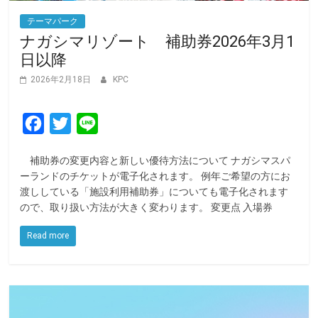
テーマパーク
ナガシマリゾート 補助券2026年3月1
日以降
2026年2月18日
KPC
F
T
L
a
w
i
補助券の変更内容と新しい優待方法について ナガシマスパ
c
i
n
ーランドのチケットが電子化されます。 例年ご希望の方にお
e
t
e
渡ししている「施設利用補助券」についても電子化されます
ので、取り扱い方法が大きく変わります。 変更点 入場券
b
t
o
e
Read more
o
r
k