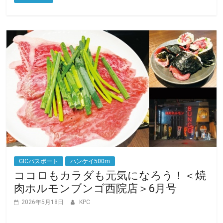
o
r
k
GICパスポート
ハンケイ500m
ココロもカラダも元気になろう！＜焼
肉ホルモンブンゴ西院店＞6月号
2026年5月18日
KPC