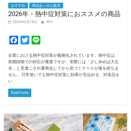
おすすめ
商品あっせん販売
2026年・熱中症対策におススメの商品
2026年6月18日
KPC
F
T
L
a
w
i
企業における熱中症対策が義務化されています。熱中症は、
c
i
n
初期段階での対応が重要ですが、実際には「少し休めば大丈
e
t
e
夫」と見過ごされ重篤化してから気づくケースが後を絶ちま
せん。 日常使いでも熱中症対策に効果が見込める、対策品を
b
t
い
o
e
o
r
Read more
k