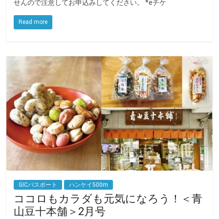
せんので注意してお申込みしてください。 *eチケ
b
t
o
e
Read more
o
r
k
GICパスポート
ハンケイ500m
ココロもカラダも元気になろう！＜青
山豆十本舗＞2月号