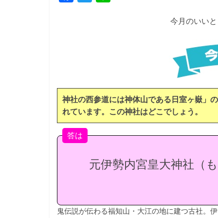
a
w
i
今月のいいと
c
i
n
e
t
e
b
t
o
e
o
r
k
神社の西参道には神体山である日室ヶ嶽」の
れています。この神社はどこでしょう。
答は
元伊勢内宮皇大神社（
鬼伝説が伝わる福知山・大江の地に建つ古社。伊