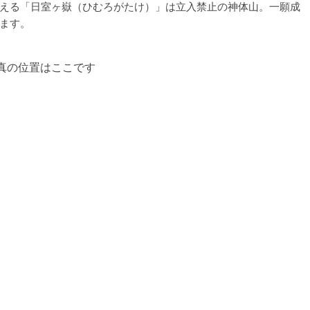
える「日室ヶ嶽（ひむろがたけ）」は立入禁止の神体山。一願成
ます。
写真の位置はここです