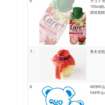
6:
カゴメ 野
195ml
賞味期限:
7：
青木光悦
8:
WEB申込
FAX申込