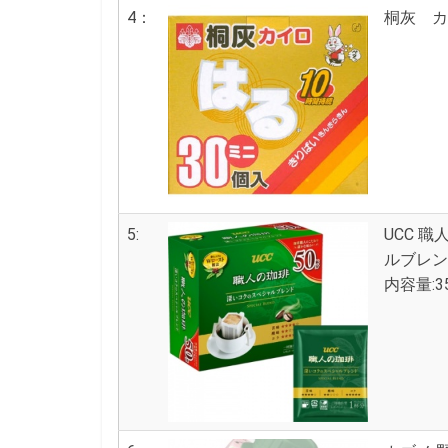
4：
桐灰 カ
5:
UCC 
ルブレ
内容量:3