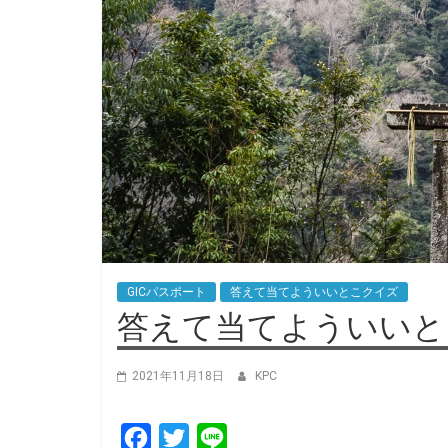
GICパスポート
答えて当てよういいとこクイズ
答えて当てよういいとこ
2021年11月18日
KPC
F
T
L