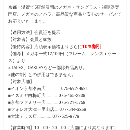
a
w
i
京都・滋賀で5店舗展開のメガネ・サングラス・補聴器専
c
i
n
門店、メガネのノハラ。高品質な商品と安心のサービスで
e
t
e
お応えいたします。
b
t
【適用方法】会員証を提示
o
e
【対象者】会員と家族
o
r
10％割引
【優待内容】店頭表示価格よりさらに
k
【備考】メガネ一式12,100円（フレーム＋レンズ＋ケー
ス）より
※TALEX、OAKLEYなど一部除外品あり。
※他の割引との併用はできません。
【対象店舗】
■イオン京都洛南店………………075-692-4681
■イズミヤ白梅町店……………075-465-2838
■京都ファミリー店……………075-321-5758
■フォレオ大津一里山店……077-544-3268
■大津テラス店………………077-525-8778
【営業時間】10：00～20：00（店舗により異なります）