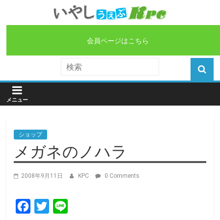
会員ページはこちら
ショップ
メガネのノハラ
2008年9月11日
KPC
0 Comments
F
T
L