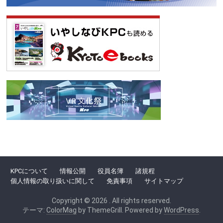
KPCについて
情報公開
役員名簿
諸規程
個人情報の取り扱いに関して
免責事項
サイトマップ
Copyright © 2026
. All rights reserved.
テーマ:
ColorMag
by ThemeGrill. Powered by
WordPress
.