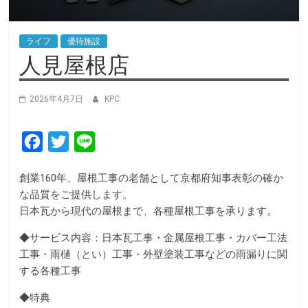
ライフ
優待施設
人見屋根店
2026年4月7日
KPC
F
T
L
a
w
i
創業160年、屋根工事の老舗として京都府知事表彰の確か
c
i
n
な品質をご提供します。
e
t
e
日本瓦から現代の屋根まで、各種屋根工事を承ります。
b
t
◆サービス内容：日本瓦工事・金属屋根工事・カバー工法
o
e
工事・雨樋（とい）工事・外壁塗装工事などの雨漏りに関
o
r
する各種工事
k
◆特典