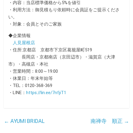
・内容：当店標準価格から5%を値引
・利用方法：御見積もり依頼時に会員証をご提示くださ
い。
・対象：会員とそのご家族
◆企業情報
人見屋根店
・住所:京都店 京都市下京区葛籠屋町519
長岡店・京都南店（京田辺市）・滋賀店（大津
市）・高槻店・本社
・営業時間：8:00～19:00
・休業日：年末年始等
・TEL：0120-368-369
・LINE：
https://lin.ee/7nfjiT1
←
AYUMI BRIDAL
南禅寺 順正
→