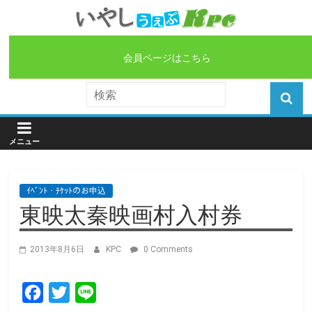
会員ページはこちら
ｲﾍﾞﾝﾄ・ﾁｹｯﾄのお申込
東映太秦映画村入村券
2013年8月6日
KPC
0 Comments
F
T
L