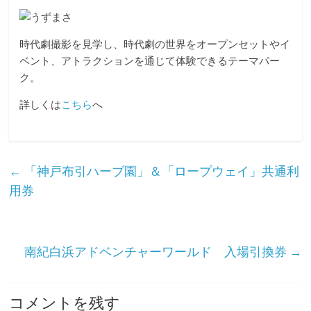
a
w
i
c
i
n
e
t
e
時代劇撮影を見学し、時代劇の世界をオープンセットやイ
ベント、
アトラクションを通じて体験できるテーマパー
b
t
ク。
o
e
詳しくは
o
こちら
r
へ
k
←
「神戸布引ハーブ園」＆「ロープウェイ」共通利
用券
南紀白浜アドベンチャーワールド 入場引換券
→
コメントを残す