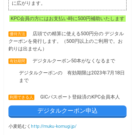
k
に広がります。
KPC会員の方にはお支払い時に500円補助いたします
店頭での精算に使える500円分の デジタル
優待方法
クーポンを発行します。（500円以上のご利用で。お
釣りは出ません）
デジタルクーポン50本がなくなるまで
有効期間
デジタルクーポンの 有効期限は2023年7月18日
まで
GICパスポート登録済のKPC会員本人
利用できる人
デジタルクーポン申込
小麦処むく
http://muku-komugi.jp/