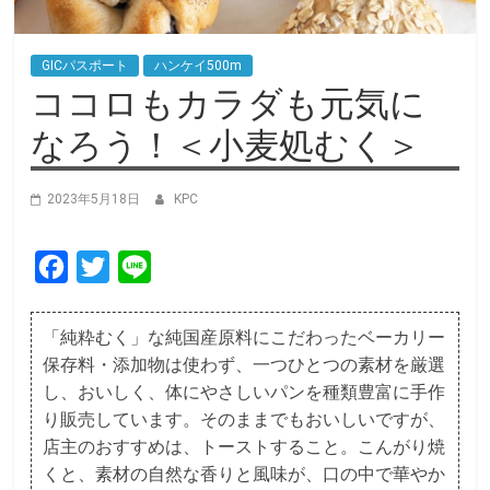
GICパスポート
ハンケイ500m
ココロもカラダも元気に
なろう！＜小麦処むく＞
2023年5月18日
KPC
F
T
L
a
w
i
c
i
n
「純粋むく」な純国産原料にこだわったベーカリー
保存料・添加物は使わず、一つひとつの素材を厳選
e
t
e
し、おいしく、体にやさしいパンを種類豊富に手作
b
t
り販売しています。そのままでもおいしいですが、
o
e
店主のおすすめは、トーストすること。こんがり焼
o
r
くと、素材の自然な香りと風味が、口の中で華やか