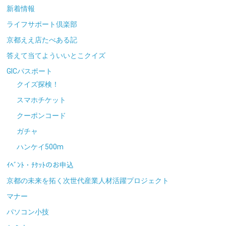
新着情報
ライフサポート倶楽部
京都ええ店たべある記
答えて当てよういいとこクイズ
GICパスポート
クイズ探検！
スマホチケット
クーポンコード
ガチャ
ハンケイ500m
ｲﾍﾞﾝﾄ・ﾁｹｯﾄのお申込
京都の未来を拓く次世代産業人材活躍プロジェクト
マナー
パソコン小技