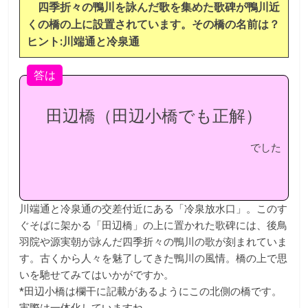
k
四季折々の鴨川を詠んだ歌を集めた歌碑が鴨川近
くの橋の上に設置されています。その橋の名前は？
ヒント:川端通と冷泉通
答は
田辺橋（田辺小橋でも正解）
でした
川端通と冷泉通の交差付近にある「冷泉放水口」。このす
ぐそばに架かる「田辺橋」の上に置かれた歌碑には、後鳥
羽院や源実朝が詠んだ四季折々の鴨川の歌が刻まれていま
す。古くから人々を魅了してきた鴨川の風情。橋の上で思
いを馳せてみてはいかがですか。
*田辺小橋は欄干に記載があるようにこの北側の橋です。
実際は一体化していますね。