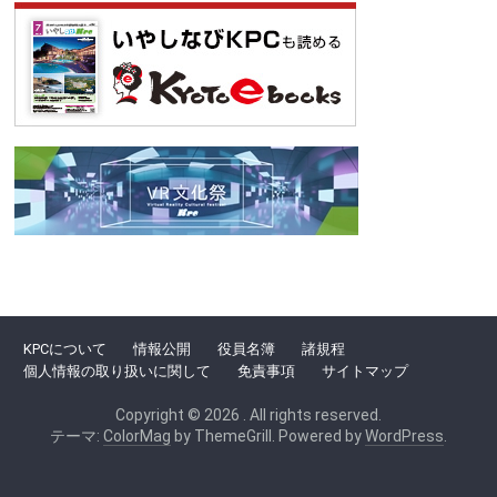
KPCについて
情報公開
役員名簿
諸規程
個人情報の取り扱いに関して
免責事項
サイトマップ
Copyright © 2026
. All rights reserved.
テーマ:
ColorMag
by ThemeGrill. Powered by
WordPress
.