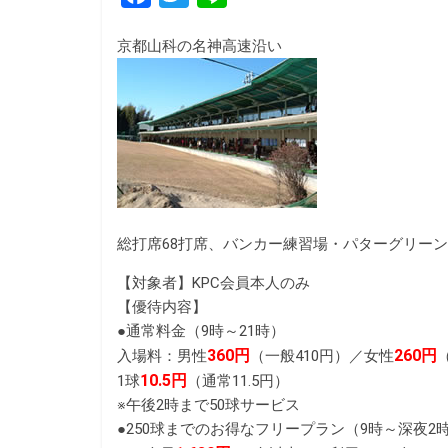
a
w
i
京都山科の名神高速沿い
c
i
n
e
t
e
b
t
o
e
o
r
k
総打席68打席、バンカー練習場・パターグリー
【対象者】KPC会員本人のみ
【優待内容】
●通常料金（9時～21時）
360円
260円
入場料：男性
（一般410円）／女性
10.5円
1球
（通常11.5円）
※午後2時まで50球サービス
●250球までのお得なフリープラン（9時～深夜2