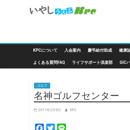
KPCについて
入会案内
慶弔給付助成
健康
よくある質問FAQ
ライフサポート倶楽部
GI
ゴルフ
名神ゴルフセンター
2011年2月9日
KPC
F
T
L