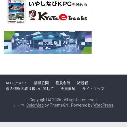
KPCについて
情報公開
役員名簿
諸規程
個人情報の取り扱いに関して
免責事項
サイトマップ
Copyright © 2026
. All rights reserved.
テーマ:
ColorMag
by ThemeGrill. Powered by
WordPress
.