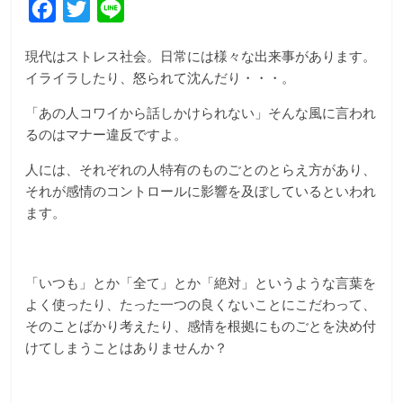
F
T
L
a
w
i
現代はストレス社会。日常には様々な出来事があります。
c
i
n
イライラしたり、怒られて沈んだり・・・。
e
t
e
「あの人コワイから話しかけられない」そんな風に言われ
b
t
るのはマナー違反ですよ。
o
e
人には、それぞれの人特有のものごとのとらえ方があり、
o
r
それが感情のコントロールに影響を及ぼしているといわれ
k
ます。
「いつも」とか「全て」とか「絶対」というような言葉を
よく使ったり、たった一つの良くないことにこだわって、
そのことばかり考えたり、感情を根拠にものごとを決め付
けてしまうことはありませんか？