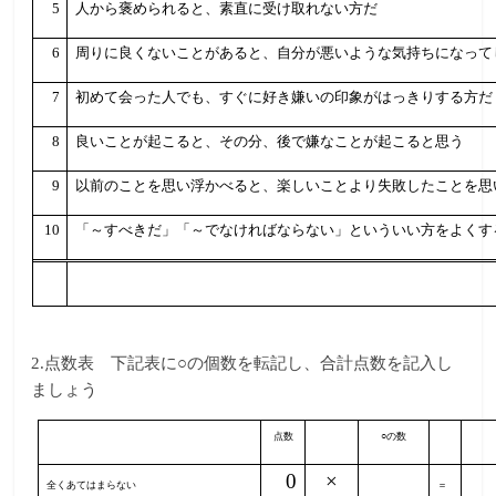
5
人から褒められると、素直に受け取れない方だ
6
周りに良くないことがあると、自分が悪いような気持ちになって
7
初めて会った人でも、すぐに好き嫌いの印象がはっきりする方だ
8
良いことが起こると、その分、後で嫌なことが起こると思う
9
以前のことを思い浮かべると、楽しいことより失敗したことを思
10
「～すべきだ」「～でなければならない」といういい方をよくす
2.
点数表 下記表に○の個数を転記し、合計点数を記入し
ましょう
点数
○の数
0
×
全くあてはまらない
＝