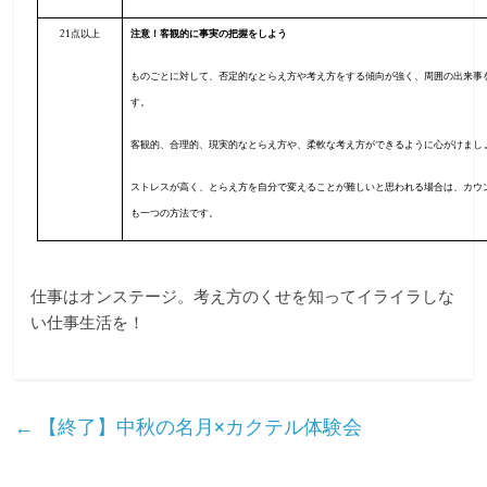
21
点以上
注意！客観的に事実の把握をしよう
も
のごとに対して、否定的なとらえ方や考え方をする傾向が強く、周囲の出来事
す。
客観的、合理的、現実的なとらえ方や、柔軟な考え方ができるように心がけまし
ストレスが高く、とらえ方を自分で変えることが難しいと思われる場合は、カウ
も一つの方法です。
仕事はオンステージ。考え方のくせを知ってイライラしな
い仕事生活を！
←
【終了】中秋の名月×カクテル体験会