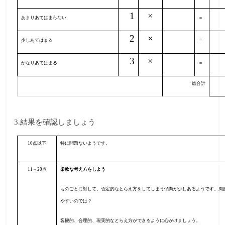
1
×
あまりあてはまらない
＝
2
×
少しあてはまる
＝
3
×
かなりあてはまる
＝
総合計
3.
結果を確認しましょう
10
点以下
特に問題ないようです。
11
～
20
点
柔軟な考え方をしよう
ものごとに対して、否定的なとらえ方をしてしまう傾向が少しあるようです。周
やすいのでは？
客観的、合理的、現実的なとらえ方ができるように心がけましょう。